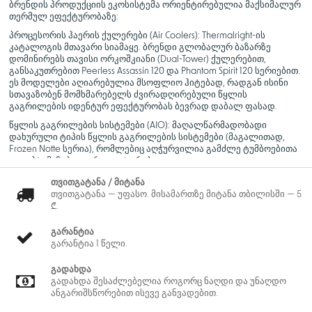
ბრენდის პროდუქციის ეკოსისტემა ორიენტირებულია მაქსიმალურ
თერმულ ეფექტურობაზე:
პროცესორის ჰაერის ქულერები (Air Coolers): Thermalright-ის
კატალოგის მთავარი სიამაყე. ბრენდი გლობალურ ბაზარზე
დომინირებს თავისი ორკოშკიანი (Dual-Tower) ქულერებით,
განსაკუთრებით Peerless Assassin 120 და Phantom Spirit 120 სერიებით.
ეს მოდელები აღიარებულია მსოფლიო ჰიტებად, რადგან ისინი
სთავაზობენ მომხმარებელს ძვირადღირებული წყლის
გაგრილების იდენტურ ეფექტურობას ბევრად დაბალ ფასად.
წყლის გაგრილების სისტემები (AIO): მაღალწარმადობადი
დახურული ტიპის წყლის გაგრილების სისტემები (მაგალითად,
Frozen Notte სერია), რომლებიც აღჭურვილია გამძლე ტუმბოებითა
და ოპტიმიზებული რადიატორებით.
თერმოინტერფეისები და აქსესუარები: პრემიუმ კლასის
თვითგატანა / მიტანა
თერმოპასტები (TF სერია), თერმობალიშები (Thermal Pads), მაღალი
თვითგატანა — უფასო. მისამართზე მიტანა თბილისში — 5
სტატიკური წნევის მქონე ქულერები კორპუსისთვის და
₾.
პროცესორის სპეციალური დამჭერი ჩარჩოები (Contact Frames)
დეფორმაციის თავიდან ასაცილებლად.
გარანტია
გარანტია 1 წელი.
Thermalright-ის აპარატურა წარმოადგენს საუკეთესო არჩევანს
გეიმერებისთვის, ოვერკლოკერებისა და კომპიუტერის
ენთუზიასტებისთვის მთელ მსოფლიოში. ბრენდი საყოველთაოდ
გადახდა
არის აღიარებული კომპიუტერული გაგრილების ბაზარზე
გადახდა შესაძლებელია როგორც ნაღდი და უნაღდო
ნამდვილი რევოლუციის მოხდენით, რაც გამოიხატება უმაღლესი
ანგარიშსწორებით ისევე განვადებით.
ხარისხისა და ელიტური ეფექტურობის შეთავაზებით