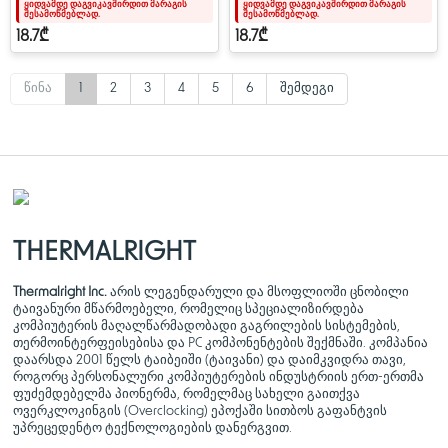
ყიდვამდე დაგვიკავშირდით მარაგის
ყიდვამდე დაგვიკავშირდით მარაგის
შესამოწმებლად.
შესამოწმებლად.
1500 RPM±10%
18.7₾
18.7₾
წინა
1
2
3
4
5
6
შემდეგი
THERMALRIGHT
Thermalright Inc.
არის ლეგენდარული და მსოფლიოში ცნობილი
ტაივანური მწარმოებელი, რომელიც სპეციალიზირდება
კომპიუტერის მაღალწარმადობადი გაგრილების სისტემების,
თერმოინტერფეისებისა და PC კომპონენტების შექმნაში. კომპანია
დაარსდა 2001 წელს ტაიბეიში (ტაივანი) და დაიმკვიდრა თავი,
როგორც პერსონალური კომპიუტერების ინდუსტრიის ერთ-ერთმა
ფუძემდებელმა პიონერმა, რომელმაც სახელი გაითქვა
ოვერკლოკინგის (Overclocking) ეპოქაში სითბოს გაფანტვის
უპრეცედენტო ტექნოლოგიების დანერგვით.