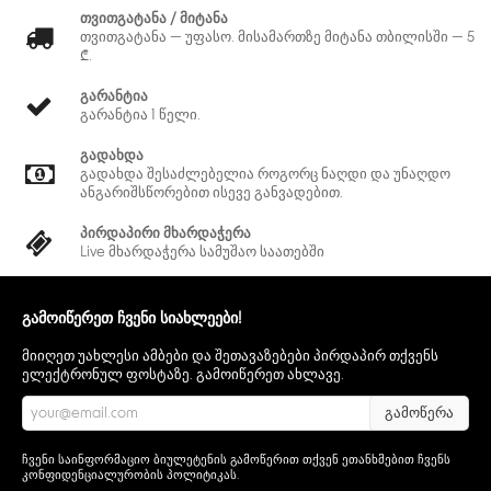
თვითგატანა / მიტანა
თვითგატანა — უფასო. მისამართზე მიტანა თბილისში — 5
₾.
გარანტია
გარანტია 1 წელი.
გადახდა
გადახდა შესაძლებელია როგორც ნაღდი და უნაღდო
ანგარიშსწორებით ისევე განვადებით.
პირდაპირი მხარდაჭერა
Live მხარდაჭერა სამუშაო საათებში
გამოიწერეთ ჩვენი სიახლეები!
მიიღეთ უახლესი ამბები და შეთავაზებები პირდაპირ თქვენს
ელექტრონულ ფოსტაზე. გამოიწერეთ ახლავე.
გამოწერა
ჩვენი საინფორმაციო ბიულეტენის გამოწერით თქვენ ეთანხმებით ჩვენს
კონფიდენციალურობის პოლიტიკას
.