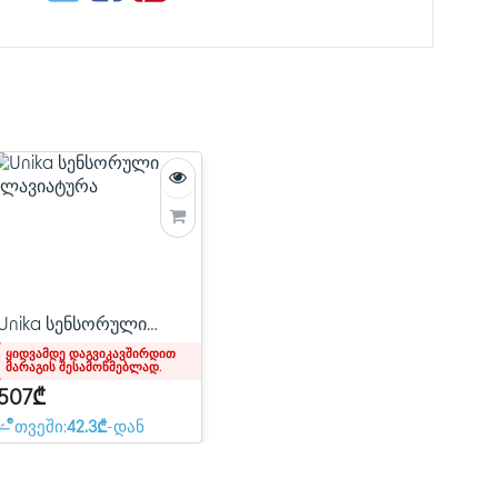
კვების წყაროდ)
მუდმივი გამომავალი დენი: 20
გამომავალი დენი: 500mA@50
ტემპერატურა: -20°C-დან + 60°C
ტენიანობა: 5% ~ 95%
Type-C (გამოიყენება დატენვი
უზრუნველყოფის განახლებისთ
USB Type-A პორტი (ძაბვა 27.6
სტანდარტული USB მოწყობილო
3.5mm აუდიო ჯეკი
21 ღილაკი (ჩართვა/გამორთვა, 
წაშლა, OK, მიმართულების და
Unika სენსორული
კლავიატურა
ყიდვამდე დაგვიკავშირდით
მარაგის შესამოწმებლად.
507₾
თვეში:
42.3₾
-დან