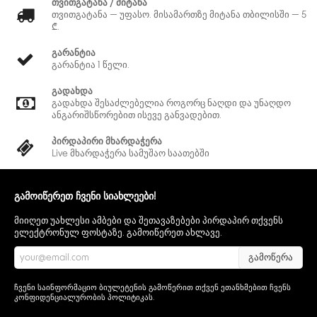
თვითგატანა / მიტანა
თვითგატანა — უფასო. მისამართზე მიტანა თბილისში — 5
₾.
გარანტია
გარანტია 1 წელი.
გადახდა
გადახდა შესაძლებელია როგორც ნაღდი და უნაღდო
ანგარიშსწორებით ისევე განვადებით.
პირდაპირი მხარდაჭერა
Live მხარდაჭერა სამუშაო საათებში
გამოიწერეთ ჩვენი სიახლეები!
მიიღეთ უახლესი ამბები და შეთავაზებები პირდაპირ თქვენს
ელექტრონულ ფოსტაზე. გამოიწერეთ ახლავე.
გამოწერა
ჩვენი საინფორმაციო ბიულეტენის გამოწერით თქვენ ეთანხმებით ჩვენს
კონფიდენციალურობის პოლიტიკას
.