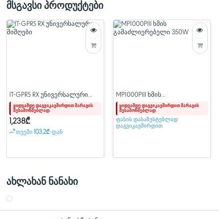
გაყვანილობის სიგრძე
3
მსგავსი პროდუქტები
ზომები (L x W x H)
6
წონა
3
IT-GPRS RX უნივერსალური
MP1000PIII ხმის
მიმღები
გამაძლიერებელი 350W
ყიდვამდე დაგვიკავშირდით მარაგის
ყიდვამდე დაგვიკავშირდით მარაგის
შესამოწმებლად.
შესამოწმებლად.
ფასის დასაზუსტებლად
1,238₾
დაგვიკავშირდით
თვეში:
103.2₾
-დან
ახლახან ნანახი