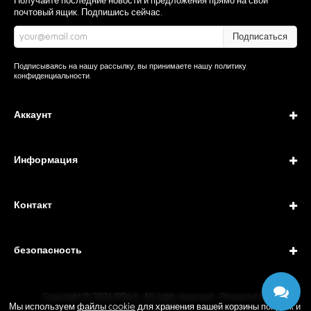
Получайте последние новости и предложения прямо на свой
почтовый ящик. Подпишись сейчас.
Подписаться
Подписываясь на нашу рассылку, вы принимаете нашу
политику
конфиденциальности
.
Аккаунт
Информация
Контакт
безопасность
Copyright © 2026 IPTech. All rights reserved · Powered by
Мы используем
файлы cookie
для хранения вашей корзины покупок и
GEODANI®