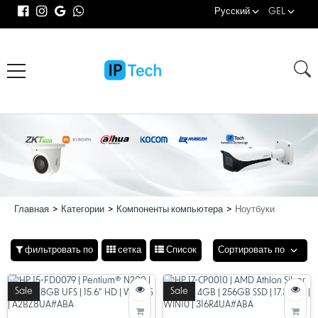
Русский
GEL
Главная
Категории
Компоненты компьютера
Ноутбуки
фильтровать по
сетка
Список
Сортировать по
Sale
Sale