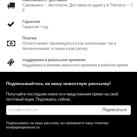
Самовывоз / доставка
Самовывоз — бесплатно. Доставка по адресу в Тбилиси — 5
₾.
Гарантия
Гарантия 1 год.
Платеж
Оплата может производиться как наличными, так и
безналичными, а также в рассрочку.
поддержка в реальном времени
поддержка в режиме реального времени в рабочее время
Подписывайтесь на нашу новостную рассылку!
Получайте последние новости и предложения прямо на свой
почтовый ящик. Подпишись сейчас.
Подписаться
Подписываясь на нашу рассылку, вы принимаете нашу
политику
конфиденциальности
.