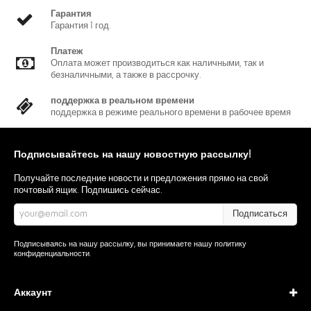
Гарантия
Гарантия 1 год.
Платеж
Оплата может производиться как наличными, так и
безналичными, а также в рассрочку.
поддержка в реальном времени
поддержка в режиме реального времени в рабочее время
Подписывайтесь на нашу новостную рассылку!
Получайте последние новости и предложения прямо на свой
почтовый ящик. Подпишись сейчас.
Подписаться
Подписываясь на нашу рассылку, вы принимаете нашу
политику
конфиденциальности
.
Аккаунт