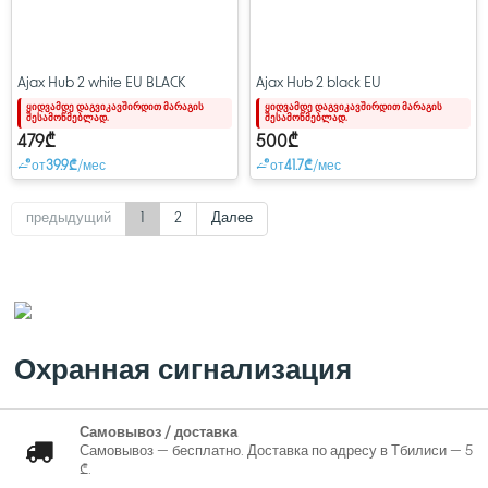
Ajax Hub 2 white EU BLACK
Ajax Hub 2 black EU
ყიდვამდე დაგვიკავშირდით მარაგის
ყიდვამდე დაგვიკავშირდით მარაგის
შესამოწმებლად.
შესამოწმებლად.
479₾
500₾
от
39.9₾
/мес
от
41.7₾
/мес
предыдущий
1
2
Далее
Охранная сигнализация
Самовывоз / доставка
Самовывоз — бесплатно. Доставка по адресу в Тбилиси — 5
₾.