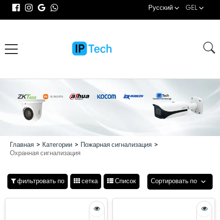
Русский
GEL
Главная
Категории
Пожарная сигнализация
Охранная сигнализация
фильтровать по
сетка
Список
Сортировать по