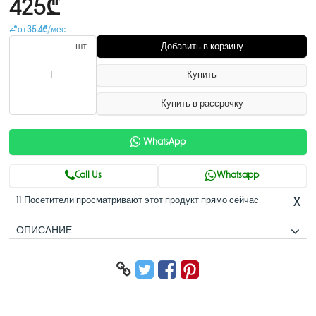
425₾
от
35.4₾
/мес
шт
Добавить в корзину
Купить
Купить в рассрочку
WhatsApp
Call Us
Whatsapp
11 Посетители просматривают этот продукт прямо сейчас
X
ОПИСАНИЕ
4 Channel Smart 1U 1HDD Network Video
Recorder
Новый пользовательский интерфейс 4.0, Security baseline 2.1> H.264,