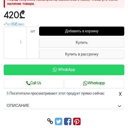
наличие товара.
420₾
от
35₾
/мес
шт
Добавить в корзину
Купить
Купить в рассрочку
WhatsApp
Call Us
Whatsapp
5 Посетители просматривают этот продукт прямо сейчас
X
ОПИСАНИЕ
5-мегапиксельная интеллектуальная
сетевая камера Eyeball WizSense с