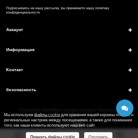
Подписываясь на нашу рассылку, вы принимаете нашу
политику
конфиденциальности
.
Аккаунт
Информация
Контакт
безопасность
Copyright © 2026 IPTech. All rights reserved · Powered by
Мы используем
файлы cookie
для хранения вашей корзины покупок и
GEODANI®
региональных настроек между посещениями, а также для понимания
того, как наши клиенты используют наш веб-сайт.
Принять файлы cookie
Отклонить