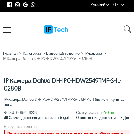
Русский
GEL
Главная
Категории
Видеонаблюдение
IP-камера
IP Камера Dahua DH-IPC-HDW2549TMP-S-IL-0280B
IP Камера Dahua DH-IPC-HDW2549TMP-S-IL-
0280B
IP-камера Dahua DH-IPC-HDW2549TMP-S-IL 5MP в Тбилиси | Купить,
цена
SKU:
0015688239
Статус запаса:
6.0 шт
Самая дешевая доставка от
5 gel
О состоянии доставки:
1-3 Дня
Без учета налогов
Перед покупкой, пожалуйста, свяжитесь с нами, чтобы уточнить