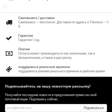
карты SD, отключение сети, конфликт IP, несанкционированный
доступ и обнаружение напряжения.
> Поддержка карт Micro SD объемом до 256 ГБ; встроенный
микрофон.
Самовывоз / доставка
Самовывоз — бесплатно. Доставка по адресу в Тбилиси — 5
> Питание 12 В постоянного тока/PoE, простота установки.
₾.
> Защита IP67.
Гарантия
> SMD Plus.
Гарантия 1 год.
Dahua DH-IPC-HDW2549TMP-S-IL-0280B
Платеж
Оплата может производиться как наличными, так и
безналичными, а также в рассрочку.
поддержка в реальном времени
поддержка в режиме реального времени в рабочее время
Подписывайтесь на нашу новостную рассылку!
Получайте последние новости и предложения прямо на свой
почтовый ящик. Подпишись сейчас.
Подписаться