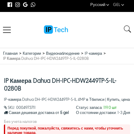
Русский
GEL
Главная
Категории
Видеонаблюдение
IP-камера
IP Камера Dahua DH-IPC-HDW2449TP-S-IL-0280B
IP Камера Dahua DH-IPC-HDW2449TP-S-IL-
0280B
IP-камера Dahua DH-IPC-HDW2449TP-S-IL 4MP в Тбилиси | Купить, цена
SKU:
0004973711
Статус запаса:
119.0 шт
Самая дешевая доставка от
5 gel
О состоянии доставки:
1-3 Дня
Без учета налогов
Перед покупкой, пожалуйста, свяжитесь с нами, чтобы уточнить
наличие товара.