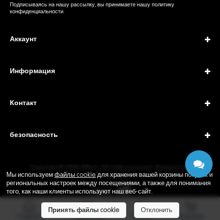
Подписываясь на нашу рассылку, вы принимаете нашу
политику
конфиденциальности
.
Аккаунт
Информация
Контакт
безопасность
Copyright © 2026 IPTech. All rights reserved · Powered by
Мы используем
файлы cookie
для хранения вашей корзины покупок и
GEODANI®
региональных настроек между посещениями, а также для понимания
того, как наши клиенты используют наш веб-сайт.
Принять файлы cookie
Отклонить
Главная
Поддержка
Войти
Корзина