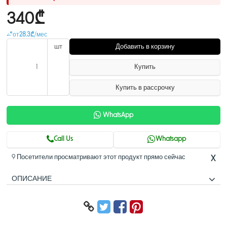
340₾
от
28.3₾
/мес
шт
Добавить в корзину
Купить
Купить в рассрочку
WhatsApp
Call Us
Whatsapp
9 Посетители просматривают этот продукт прямо сейчас
X
ОПИСАНИЕ
Купольная IP-видеокамера
> 4 Мп, КМОП-матрица 1/2.9", высокая чувствительность, высокое