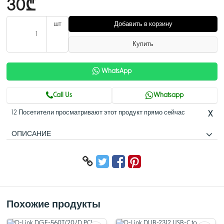
30₾
шт
Добавить в корзину
Купить
WhatsApp
Call Us
Whatsapp
12 Посетители просматривают этот продукт прямо сейчас
X
ОПИСАНИЕ
Описание
Адаптер DUB-1310 позволяет подключить к устройству с портом USB
3.0 Type-A другое устройство, оснащенное разъемом USB Type-C.
Просто подключите DUB-1310 к порту USB 3.0 - адаптер готов к
работе сразу после установки. Компактный размер устройства
Похожие продукты
обеспечивает удобство его использования. Благодаря поддержке
стандарта USB 3.0, DUB-1310 обеспечивает скорость передачи