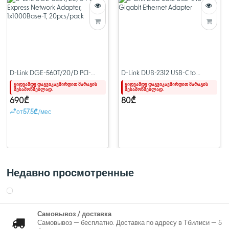
данных до 5 Гбит/с. Данный адаптер является обратно
совместимым с устройствами USB 2.0.
D-Link DGE-560T/20/D PCI-
D-Link DUB-2312 USB-C to
Express Network Adapter,
Gigabit Ethernet Adapter
ყიდვამდე დაგვიკავშირდით მარაგის
ყიდვამდე დაგვიკავშირდით მარაგის
შესამოწმებლად.
შესამოწმებლად.
1x1000Base-T, 20pcs/pack
690₾
80₾
от
57.5₾
/мес
Недавно просмотренные
Самовывоз / доставка
Самовывоз — бесплатно. Доставка по адресу в Тбилиси — 5