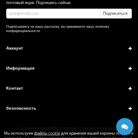
почтовый ящик. Подпишись сейчас.
Подписаться
Подписываясь на нашу рассылку, вы принимаете нашу
политику
конфиденциальности
.
Аккаунт
Информация
Контакт
безопасность
Copyright © 2026 IPTech. All rights reserved · Powered by
Мы используем
файлы cookie
для хранения вашей корзины покупок и
GEODANI®