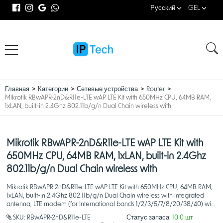
Русский
GEL
Главная
Категории
Сетевые устройства
Router
Mikrotik RBwAPR-2nD&R11e-LTE wAP LTE Kit with 650MHz CPU, 64MB RAM,
1xLAN, built-in 2.4Ghz 802.11b/g/n Dual Chain wireless with
Mikrotik RBwAPR-2nD&R11e-LTE wAP LTE Kit with
650MHz CPU, 64MB RAM, 1xLAN, built-in 2.4Ghz
802.11b/g/n Dual Chain wireless with
Mikrotik RBwAPR-2nD&R11e-LTE wAP LTE Kit with 650MHz CPU, 64MB RAM,
1xLAN, built-in 2.4Ghz 802.11b/g/n Dual Chain wireless with integrated
antenna, LTE modem (for International bands 1/2/3/5/7/8/20/38/40) with
internal LTE antenna, RouterOS L4, outdoor enc
SKU:
RBwAPR-2nD&R11e-LTE
Статус запаса:
10.0 шт