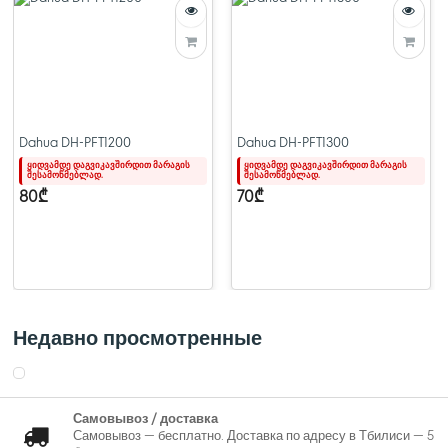
Дизайн — Маленький и легкий, удобный для переноски
Особенности — Поддержка нескольких чипов, что обеспечивает
стабильную работу
Пользовательский интерфейс — Простота эксплуатации
Dahua DH-PFS3008-8GT-L-V2
Dahua DH-PFT1200
Dahua DH-PFT1300
ყიდვამდე დაგვიკავშირდით მარაგის
ყიდვამდე დაგვიკავშირდით მარაგის
შესამოწმებლად.
შესამოწმებლად.
80₾
70₾
Недавно просмотренные
Самовывоз / доставка
Самовывоз — бесплатно. Доставка по адресу в Тбилиси — 5