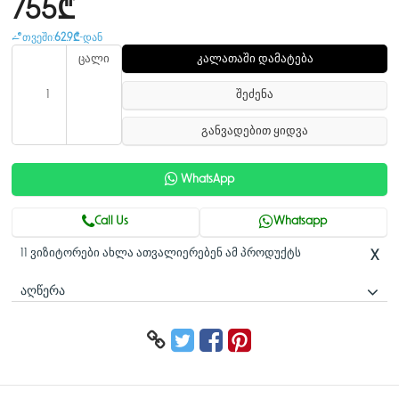
755₾
თვეში:
62.9₾
-დან
ცალი
კალათაში დამატება
შეძენა
განვადებით ყიდვა
WhatsApp
Call Us
Whatsapp
11 ვიზიტორები ახლა ათვალიერებენ ამ პროდუქტს
X
ᲐᲦᲬᲔᲠᲐ
16 არხიანი Smart 1U 1HDD 8PoE ქსელური
ვიდეო ჩამწერი
> ახალი 4.0 მომხმარებლის ინტერფეისი, უსაფრთხოების