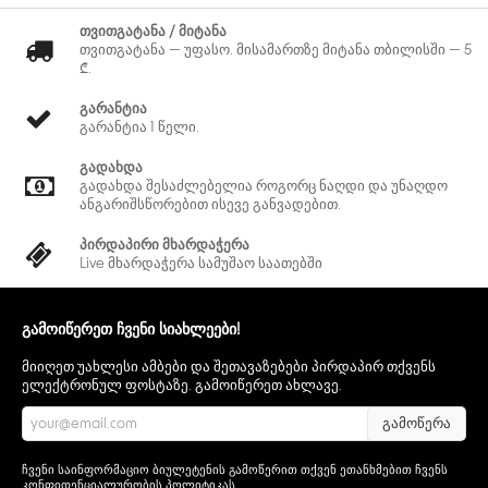
თვითგატანა / მიტანა
თვითგატანა — უფასო. მისამართზე მიტანა თბილისში — 5
₾.
გარანტია
გარანტია 1 წელი.
გადახდა
გადახდა შესაძლებელია როგორც ნაღდი და უნაღდო
ანგარიშსწორებით ისევე განვადებით.
პირდაპირი მხარდაჭერა
Live მხარდაჭერა სამუშაო საათებში
გამოიწერეთ ჩვენი სიახლეები!
მიიღეთ უახლესი ამბები და შეთავაზებები პირდაპირ თქვენს
ელექტრონულ ფოსტაზე. გამოიწერეთ ახლავე.
გამოწერა
ჩვენი საინფორმაციო ბიულეტენის გამოწერით თქვენ ეთანხმებით ჩვენს
კონფიდენციალურობის პოლიტიკას
.