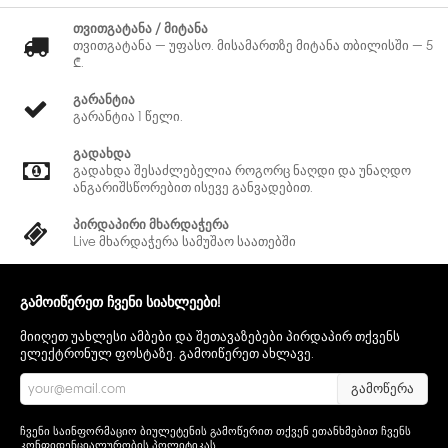
თვითგატანა / მიტანა
თვითგატანა — უფასო. მისამართზე მიტანა თბილისში — 5
₾.
გარანტია
გარანტია 1 წელი.
გადახდა
გადახდა შესაძლებელია როგორც ნაღდი და უნაღდო
ანგარიშსწორებით ისევე განვადებით.
პირდაპირი მხარდაჭერა
Live მხარდაჭერა სამუშაო საათებში
გამოიწერეთ ჩვენი სიახლეები!
მიიღეთ უახლესი ამბები და შეთავაზებები პირდაპირ თქვენს
ელექტრონულ ფოსტაზე. გამოიწერეთ ახლავე.
გამოწერა
ჩვენი საინფორმაციო ბიულეტენის გამოწერით თქვენ ეთანხმებით ჩვენს
კონფიდენციალურობის პოლიტიკას
.