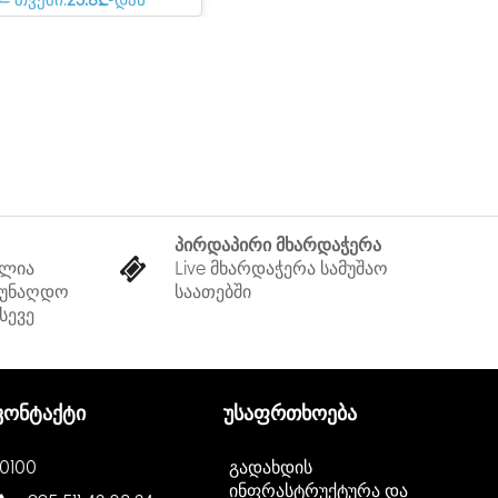
თვეში:
25.8₾
-დან
პირდაპირი მხარდაჭერა
ელია
Live მხარდაჭერა სამუშაო
 უნაღდო
საათებში
სევე
კონტაქტი
უსაფრთხოება
0100
გადახდის
ინფრასტრუქტურა და