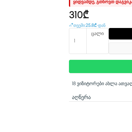
ყიდვამდე, გთხოვთ დაგვი
310₾
თვეში:
25.8₾
-დან
ცალი
18 ვიზიტორები ახლა ათვა
ᲐᲦᲬᲔᲠᲐ
IP Dome კამერა
> 2MP, 1/2.8" CMOS სენსო