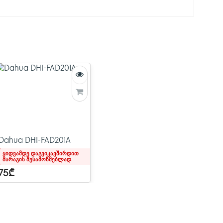
რთრეჟიმიანი), 16×BNC, 2×RS485
მდე
აცემა, 1310 ნმ მიღება
ი: 1080p: 75-5 კოაქსიალური, 300 მ
00 მ
ღობა: 75 Ω
Dahua DHI-FAD201A
-მდე
ყიდვამდე დაგვიკავშირდით
მარაგის შესამოწმებლად.
75₾
ºC… +70 ºC, ფარდობითი ტენიანობა: 10% ~ 90%