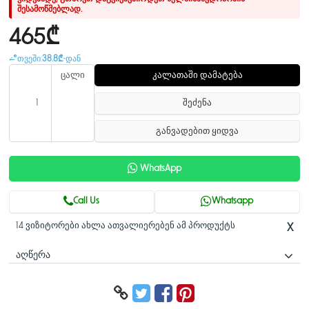
შესამოწმებლად.
465₾
თვეში:
38.8₾
-დან
ცალი
კალათაში დამატება
შეძენა
განვადებით ყიდვა
WhatsApp
Call Us
Whatsapp
14 ვიზიტორები ახლა ათვალიერებენ ამ პროდუქტს
X
ᲐᲦᲬᲔᲠᲐ
სპეციფიკაციები