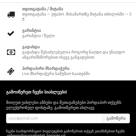
თვითგატანა / მიტანა
თვითგატანა — უფასო. მისამართზე მიტანა თბილისში — 5
₾.
გარანტია
გარანტია 1 წელი.
გადახდა
გადახდა შესაძლებელია როგორც ნაღდი და უნაღდო
ანგარიშსწორებით ისევე განვადებით.
პირდაპირი მხარდაჭერა
Live მხარდაჭერა სამუშაო საათებში
გამოიწერეთ ჩვენი სიახლეები!
მიიღეთ უახლესი ამბები და შეთავაზებები პირდაპირ თქვენს
ელექტრონულ ფოსტაზე. გამოიწერეთ ახლავე.
გამოწერა
ჩვენი საინფორმაციო ბიულეტენის გამოწერით თქვენ ეთანხმებით ჩვენს
კონფიდენციალურობის პოლიტიკას
.