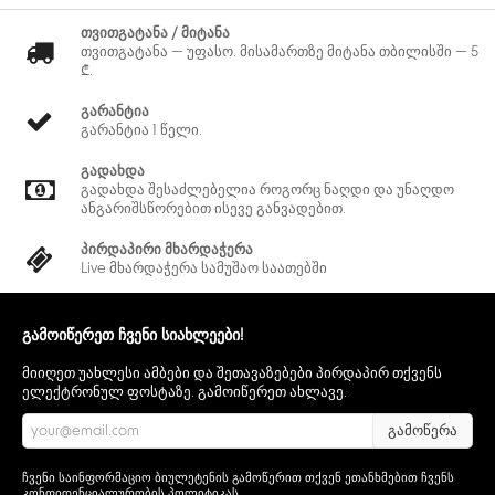
თვითგატანა / მიტანა
თვითგატანა — უფასო. მისამართზე მიტანა თბილისში — 5
₾.
გარანტია
გარანტია 1 წელი.
გადახდა
გადახდა შესაძლებელია როგორც ნაღდი და უნაღდო
ანგარიშსწორებით ისევე განვადებით.
პირდაპირი მხარდაჭერა
Live მხარდაჭერა სამუშაო საათებში
გამოიწერეთ ჩვენი სიახლეები!
მიიღეთ უახლესი ამბები და შეთავაზებები პირდაპირ თქვენს
ელექტრონულ ფოსტაზე. გამოიწერეთ ახლავე.
გამოწერა
ჩვენი საინფორმაციო ბიულეტენის გამოწერით თქვენ ეთანხმებით ჩვენს
კონფიდენციალურობის პოლიტიკას
.