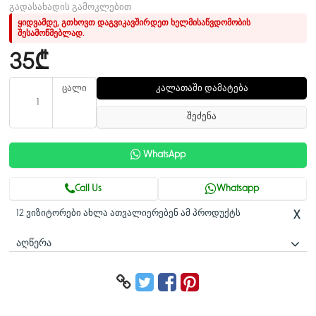
გადასახადის გამოკლებით
ყიდვამდე, გთხოვთ დაგვიკავშირდეთ ხელმისაწვდომობის
შესამოწმებლად.
35₾
ცალი
კალათაში დამატება
შეძენა
WhatsApp
Call Us
Whatsapp
12 ვიზიტორები ახლა ათვალიერებენ ამ პროდუქტს
X
ᲐᲦᲬᲔᲠᲐ
სამონტაჟო ადაპტერი
>ესთეტიკური დიზაინი