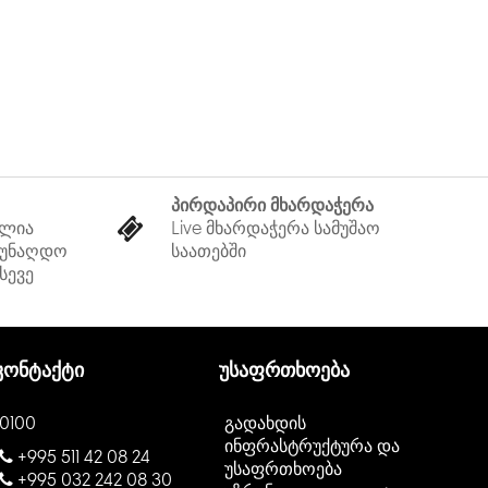
ლთა ქსელები იყენებენ VoIP სერვისებს,
ს და ქსელურ ვიდეო კამერებს. DGS-1510-28P
ლი მხარს უჭერს 802.3at-ს (30 ვტ-მდე
თო პორტზე) და უზრუნველყოფს ენერგიას
აჭერილ მოწყობილობებზე, რაც საშუალებას
ებული ქსელი თქვენი ბიზნესის ზრდისას და
ოლოგიები ბანკის დარღვევის გარეშე.
პირდაპირი მხარდაჭერა
ელია
Live მხარდაჭერა სამუშაო
 უნაღდო
საათებში
სევე
კონტაქტი
უსაფრთხოება
0100
გადახდის
ინფრასტრუქტურა და
+995 511 42 08 24
უსაფრთხოება
+995 032 242 08 30