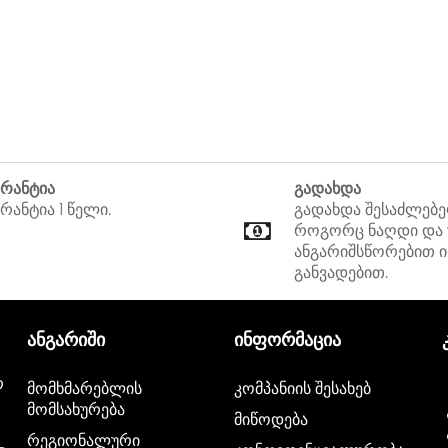
მომხმარებლებისთვის, რომე
უკაბელო წვდომის წერტილებ
24-პორტიანი PoE გადამრთვე
გამომავალი სიმძლავრე თი
სხვადასხვა PoE-ზე მხარდ
გაძლევთ გააფართოვოთ არს
გამოიყენოთ უახლესი ტექნ
DGS-49, 133.
არანტია
გადახდა
რანტია 1 წელი.
გადახდა შესაძლებ
როგორც ნაღდი და
ანგარიშსწორებით ი
განვადებით.
ანგარიში
ინფორმაცია
რ
მომხმარებლის
კომპანიის შესახებ
მომსახურება
მიწოდება
რეგიონალური