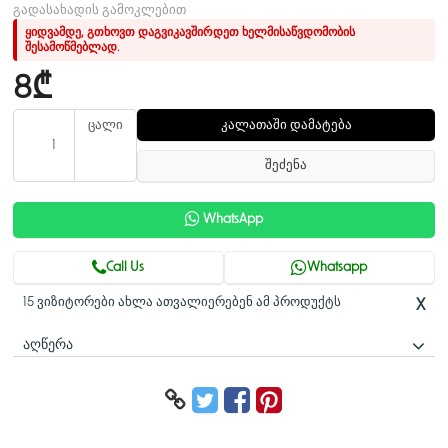
გადასახადის გამოკლებით
ყიდვამდე, გთხოვთ დაგვიკავშირდეთ ხელმისაწვდომობის
შესამოწმებლად.
8₾
ცალი
კალათაში დამატება
შეძენა
WhatsApp
Call Us
Whatsapp
15 ვიზიტორები ახლა ათვალიერებენ ამ პროდუქტს
X
ᲐᲦᲬᲔᲠᲐ
სადენის კვეთა (Wire Gauge)
0
ტ
სამუშაო პირობები
≤
ზომები
8
მასალა
A