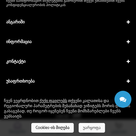
ჩვენი საინფორმაციო ბიულეტენის გამოწერით თქვენ ეთანხმებით ჩვენს
კონფიდენციალურობის პოლიტიკას
.
ანგარიში
ინფორმაცია
კონტაქტი
უსაფრთხოება
ჩვენ ვეყრდნობით
ქუქი ფაილებს
თქვენი კალათისა და
Copyright © 2026 IPTech. All rights reserved · Powered by
რეგიონალური პარამეტრების შესანახად ვიზიტებს შორის და იმის
GEODANI®
გასაგებად, თუ როგორ იყენებენ ჩვენი მომხმარებლები ჩვენს
ვებსაიტს.
Cookies-ის მიღება
უარყოფა
მთავარი
მხარდაჭერა
შესვლა
კალათა