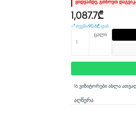
ყიდვამდე, გთხოვთ დაგვი
1,087.7₾
თვეში:
90.6₾
-დან
ცალი
16 ვიზიტორები ახლა ათვა
ᲐᲦᲬᲔᲠᲐ
MAX GAMING WIFI
ASUS X870 სერიის დედა დ