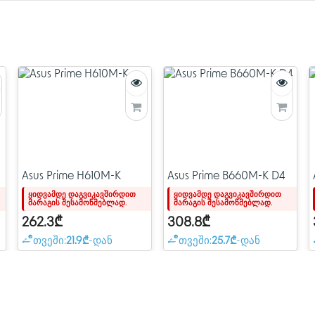
9000 სერიის პროცესორებ
ენერგომომარაგების დიზა
გადაწყვეტილებებითა და ი
X870 MAX GAMING WIFI7 დ
შემქმნელებს სთავაზობს მუ
ინტუიციური პროგრამული უ
მეშვეობით. ის შექმნილია
მქონე კომპიუტერისთვის მზ
საჭიროა მომთხოვნი ხელოვ
Asus Prime H610M-K
Asus Prime B660M-K D4
ყიდვამდე დაგვიკავშირდით
ყიდვამდე დაგვიკავშირდით
მარაგის შესამოწმებლად.
მარაგის შესამოწმებლად.
262.3₾
308.8₾
თვეში:
21.9₾
-დან
თვეში:
25.7₾
-დან