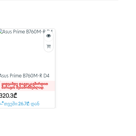
ის სრული პოტენციალის გამოსავლენად. ძლიერი
ინით, ყოვლისმომცველი გაგრილების
ნტელექტუალური რეგულირების ვარიანტებით,
ედა დაფა მომხმარებლებსა და კომპიუტერის
შაობის ოპტიმიზაციის ფართო სპექტრს
ზრუნველყოფისა და firmware-ის ფუნქციების
 როგორც მოწინავე ხელოვნური ინტელექტის
ად, რაც გთავაზობთ ენერგიას და კავშირს, რაც
ნური ინტელექტის აპლიკაციებისთვის.
Asus Prime B760M-R D4
ყიდვამდე დაგვიკავშირდით
მარაგის შესამოწმებლად.
320.3₾
თვეში:
26.7₾
-დან