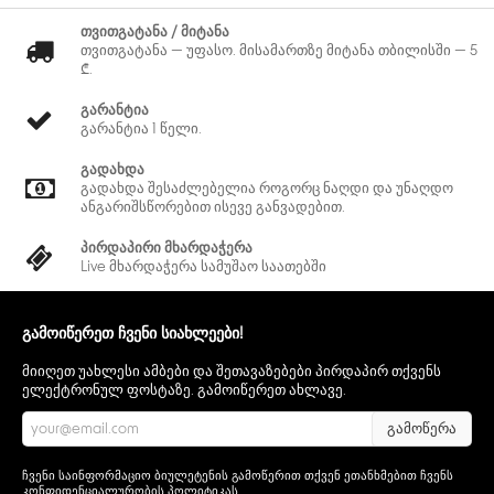
თვითგატანა / მიტანა
თვითგატანა — უფასო. მისამართზე მიტანა თბილისში — 5
₾.
გარანტია
გარანტია 1 წელი.
გადახდა
გადახდა შესაძლებელია როგორც ნაღდი და უნაღდო
ანგარიშსწორებით ისევე განვადებით.
პირდაპირი მხარდაჭერა
Live მხარდაჭერა სამუშაო საათებში
გამოიწერეთ ჩვენი სიახლეები!
მიიღეთ უახლესი ამბები და შეთავაზებები პირდაპირ თქვენს
ელექტრონულ ფოსტაზე. გამოიწერეთ ახლავე.
გამოწერა
ჩვენი საინფორმაციო ბიულეტენის გამოწერით თქვენ ეთანხმებით ჩვენს
კონფიდენციალურობის პოლიტიკას
.