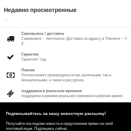
обнаружение звука, отсутствие SD-карты, заполнение SD-карты,
ошибка SD-карты, отключение от сети, конфликт IP-адресов,
Недавно просмотренные
несанкционированный доступ и обнаружение напряжения.
> Поддержка карт Micro SD объемом до 256 ГБ; встроенный
микрофон.
> Питание 12 В постоянного тока/PoE, простота установки.
Самовывоз / доставка
Самовывоз — бесплатно. Доставка по адресу в Тбилиси — 5
> Защита IP67.
₾.
> SMD Plus.
Гарантия
IPC-HDW2441T-ZS
Гарантия 1 год.
Платеж
Оплата может производиться как наличными, так и
безналичными, а также в рассрочку.
поддержка в реальном времени
поддержка в режиме реального времени в рабочее время
Подписывайтесь на нашу новостную рассылку!
Получайте последние новости и предложения прямо на свой
почтовый ящик. Подпишись сейчас.