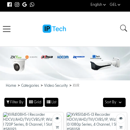
English
GEL
Home
Categories
Video Security
XVR
Filter By
Grid
List
Sort By