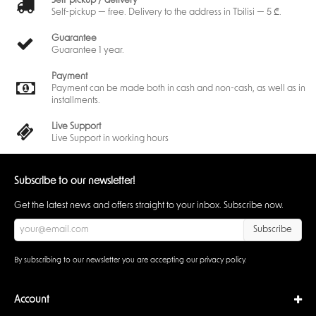
Self-pickup / delivery
Self-pickup — free. Delivery to the address in Tbilisi — 5 ₾.
Guarantee
Guarantee 1 year.
Payment
Payment can be made both in cash and non-cash, as well as in
installments.
Live Support
Live Support in working hours
Subscribe to our newsletter!
Get the latest news and offers straight to your inbox. Subscribe now.
Subscribe
By subscribing to our newsletter you are accepting our
privacy policy
.
Account