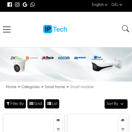
English
GEL
Home
Categories
Smart home
Smart module
Filter By
Grid
List
Sort By